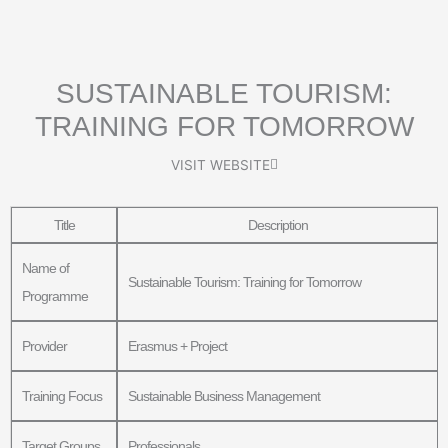
Μετάβαση
στο
περιεχόμενο
SUSTAINABLE TOURISM:
TRAINING FOR TOMORROW
VISIT WEBSITE
Title
Description
Name of
Sustainable Tourism: Training for Tomorrow
Programme
Provider
Erasmus + Project
Training Focus
Sustainable Business Management
Target Groups
Professionals