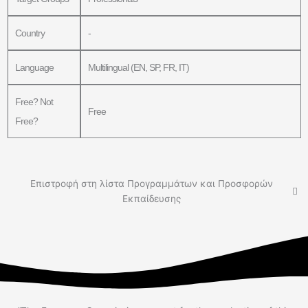
Country
-
Language
Multilingual (EN, SP, FR, IT)
Free? Not
Free
Free?
Επιστροφή στη λίστα Προγραμμάτων και Προσφορών
Εκπαίδευσης