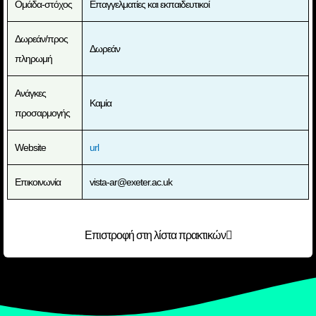
Ομάδα-στόχος
Επαγγελματίες και εκπαιδευτικοί
Δωρεάν/προς
Δωρεάν
πληρωμή
Ανάγκες
Καμία
προσαρμογής
Website
url
Επικοινωνία
vista-ar@exeter.ac.uk
Επιστροφή στη λίστα πρακτικών