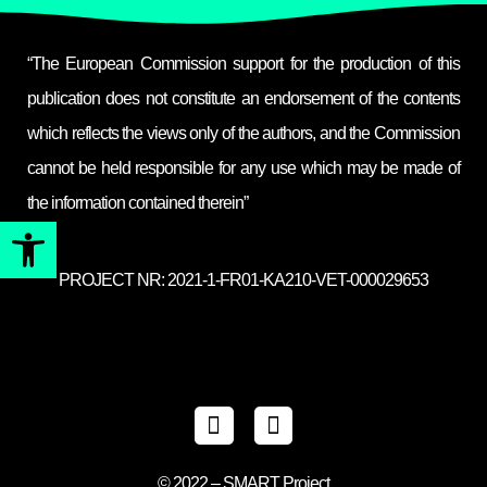
“The European Commission support for the production of this
publication does not constitute an endorsement of the contents
which reflects the views only of the authors, and the Commission
cannot be held responsible for any use which may be made of
the information contained therein”
Ανοίξτε τη γραμμή εργαλείω
PROJECT NR: 2021-1-FR01-KA210-VET-000029653
L
C
i
r
n
e
© 2022 – SMART Project