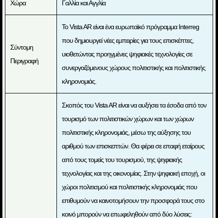
Χώρα
Γαλλία και Αγγλία
Το Vista AR είναι ένα ευρωπαϊκό πρόγραμμα Interreg
που δημιουργεί νέες εμπειρίες για τους επισκέπτες,
Σύντομη
υιοθετώντας προηγμένες ψηφιακές τεχνολογίες σε
Περιγραφή
συνεργαζόμενους χώρους πολιτιστικής και πολιτιστικής
κληρονομιάς.
Σκοπός του Vista AR είναι να αυξήσει τα έσοδα από τον
τουρισμό των πολιτιστικών χώρων και των χώρων
πολιτιστικής κληρονομιάς, μέσω της αύξησης του
αριθμού των επισκεπτών. Θα φέρει σε επαφή εταίρους
από τους τομείς του τουρισμού, της ψηφιακής
τεχνολογίας και της οικονομίας. Στην ψηφιακή εποχή, οι
χώροι πολιτισμού και πολιτιστικής κληρονομιάς που
επιθυμούν να καινοτομήσουν την προσφορά τους στο
κοινό μπορούν να επωφεληθούν από δύο λύσεις: