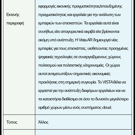
εφαρμογές εικονικής πραγματικότητας/επαυξημένης
Εκτενής
πραγματικότητας και εργαλεία για την ανάλυση των
περιγραφή
εμπειριών των επισκεπτών. Τα εργαλεία αυτά είναι
συνήθως είτε απαγορευτικά ακριβά είτε βρίσκονται
ακόμη υπό ανάπτυξη. Η Vista AR δημιουργεί νέες
εμπειρίες για τους επισκέπτες, υιοθετώντας προηγμένες
ψηφιακές τεχνολογίες σε συνεργαζόμενους χώρους
πολιτισμού και πολιτιστικής κληρονομιάς. Οι χώροι
αυτοί αντιμετωπίζουν σημαντικές οικονομικές
προκλήσεις στη σημερινή συγκυρία. Το VISTA θέλει να
εργαστεί για την ανάπτυξη διαφόρων εργαλείων και να
τα καταστήσει διαθέσιμα σε όσο το δυνατόν μεγαλύτερο
αριθμό χώρων μέσω ενός συστήματος cloud.
Τύπος
Άλλος