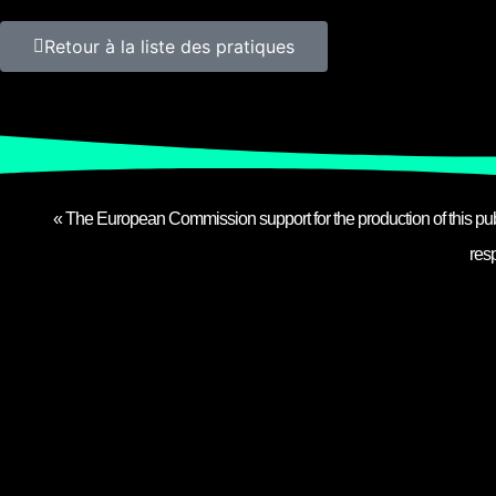
Retour à la liste des pratiques
« The European Commission support for the production of this publ
res