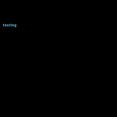
testing
ACCUEIL
A PROPOS
RESULTATS