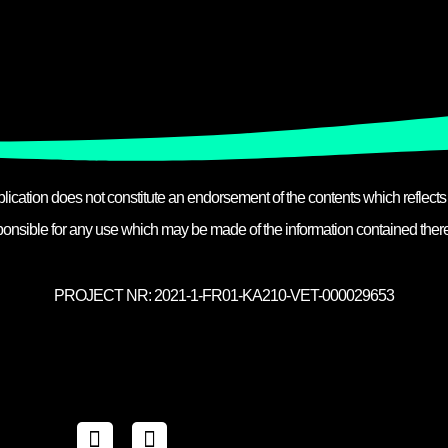
ication does not constitute an endorsement of the contents which reflect
ponsible for any use which may be made of the information contained there
PROJECT NR: 2021-1-FR01-KA210-VET-000029653
L
C