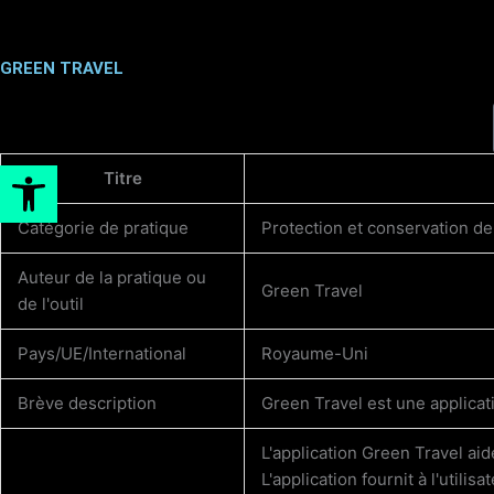
Aller
au
contenu
GREEN TRAVEL
Ouvrir la barre d’outils
Titre
Catégorie de pratique
Protection et conservation d
Auteur de la pratique ou
Green Travel
de l'outil
Pays/UE/International
Royaume-Uni
Brève description
Green Travel est une applicat
L'application Green Travel ai
L'application fournit à l'utili