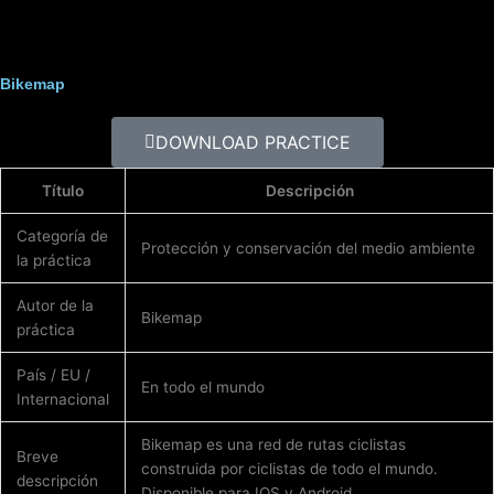
Ir
al
contenido
Bikemap
DOWNLOAD PRACTICE
Título
Descripción
Categoría de
Protección y conservación del medio ambiente
la práctica
Autor de la
Bikemap
práctica
País / EU /
En todo el mundo
Internacional
Bikemap es una red de rutas ciclistas
Breve
construida por ciclistas de todo el mundo.
descripción
Disponible para IOS y Android.