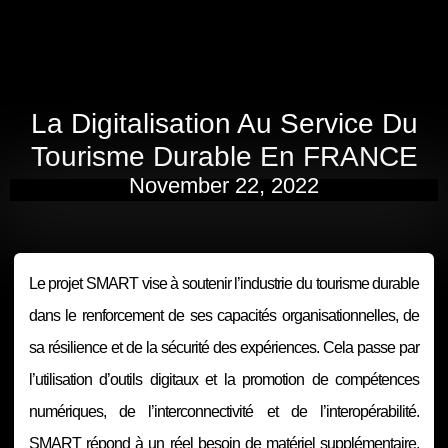
Skip
to
content
La Digitalisation Au Service Du
Tourisme Durable En FRANCE
November 22, 2022
Le projet SMART vise à soutenir l’industrie du tourisme durable
dans le renforcement de ses capacités organisationnelles, de
sa résilience et de la sécurité des expériences. Cela passe par
l’utilisation d’outils digitaux et la promotion de compétences
numériques, de l’interconnectivité et de l’interopérabilité.
SMART répond à un réel besoin de matériel supplémentaire,