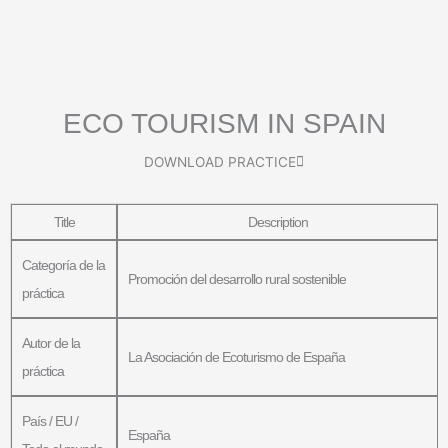
Ir
al
contenido
ECO TOURISM IN SPAIN
DOWNLOAD PRACTICE
Title
Description
Categoría de la
Promoción del desarrollo rural sostenible
práctica
Autor de la
La Asociación de Ecoturismo de España
práctica
País / EU /
España